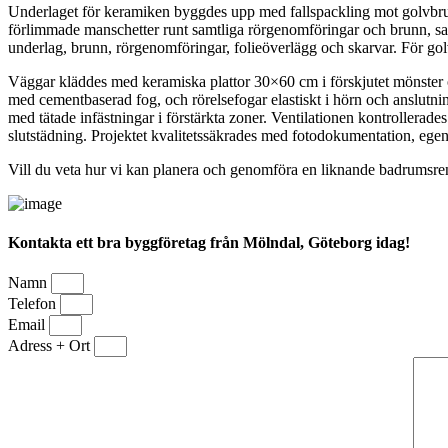
Underlaget för keramiken byggdes upp med fallspackling mot golvbrunn
förlimmade manschetter runt samtliga rörgenomföringar och brunn, samt
underlag, brunn, rörgenomföringar, folieöverlägg och skarvar. För golv
Väggar kläddes med keramiska plattor 30×60 cm i förskjutet mönster 
med cementbaserad fog, och rörelsefogar elastiskt i hörn och anslut
med tätade infästningar i förstärkta zoner. Ventilationen kontrollerad
slutstädning. Projektet kvalitetssäkrades med fotodokumentation, egenk
Vill du veta hur vi kan planera och genomföra en liknande badrumsrenov
Kontakta ett bra byggföretag från Mölndal, Göteborg idag!
Namn
Telefon
Email
Adress + Ort