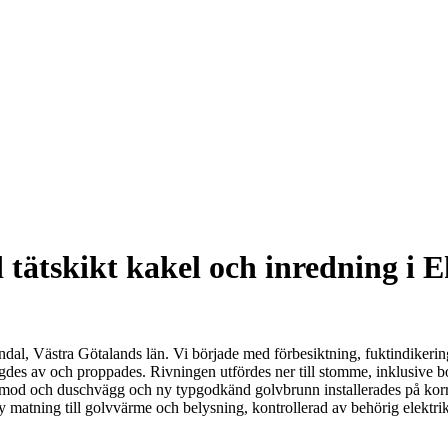
tätskikt kakel och inredning i 
al, Västra Götalands län. Vi började med förbesiktning, fuktindikering o
gdes av och proppades. Rivningen utfördes ner till stomme, inklusive bo
ommod och duschvägg och ny typgodkänd golvbrunn installerades på korr
 matning till golvvärme och belysning, kontrollerad av behörig elekt