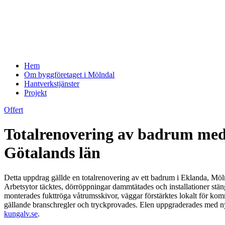
Hem
Om byggföretaget i Mölndal
Hantverkstjänster
Projekt
Offert
Totalrenovering av badrum med 
Götalands län
Detta uppdrag gällde en totalrenovering av ett badrum i Eklanda, Mölnd
Arbetsytor täcktes, dörröppningar dammtätades och installationer stän
monterades fukttröga våtrumsskivor, väggar förstärktes lokalt för k
gällande branschregler och tryckprovades. Elen uppgraderades med ny
kungalv.se
.