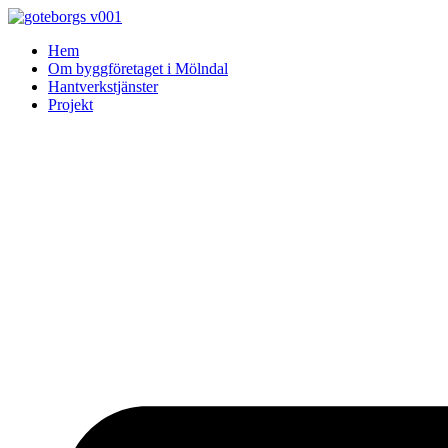
Skip
to
Hem
content
Om byggföretaget i Mölndal
Hantverkstjänster
Projekt