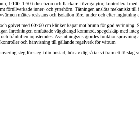
, 1:100–1:50 i duschzon och flackare i övriga ytor, kontrollerat med 
 förtillverkade inner- och ytterhörn. Tätningen anslöts mekaniskt till
värmen mättes resistans och isolation före, under och efter ingjutning 
och golvet med 60×60 cm klinker kapat mot brunn för god avrinning. Sä
ningar. Inredningen omfattade vägghängd kommod, spegelskåp med integr
es och frånluften injusterades. Avslutningsvis gjordes funktionsprovning
ontroller och hänvisning till gällande regelverk för våtrum.
ering steg för steg i din bostad, hör av dig så tar vi fram ett förslag 