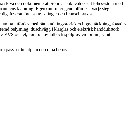
rätskiva och dokumenterat. Som tätskikt valdes ett foliesystem med
 brunnens klämring. Egenkontroller genomfördes i varje steg:
enligt leverantörens anvisningar och branschpraxis.
ttning utfördes med rätt tandningsstorlek och god täckning, fogades
erad belysning, duschvägg i klarglas och elektrisk handdukstork,
 av VVS och el, kontroll av fall och spolprov vid brunn, samt
som passar din tidplan och dina behov.