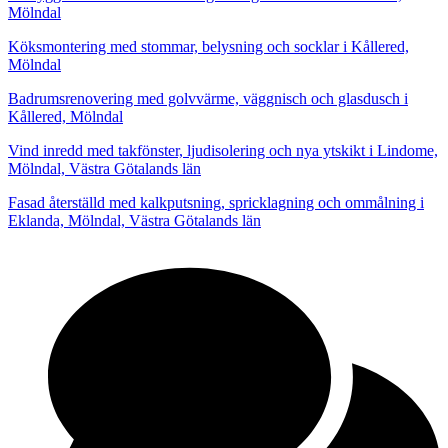
Mölndal
Köksmontering med stommar, belysning och socklar i Kållered,
Mölndal
Badrumsrenovering med golvvärme, väggnisch och glasdusch i
Kållered, Mölndal
Vind inredd med takfönster, ljudisolering och nya ytskikt i Lindome,
Mölndal, Västra Götalands län
Fasad återställd med kalkputsning, spricklagning och ommålning i
Eklanda, Mölndal, Västra Götalands län