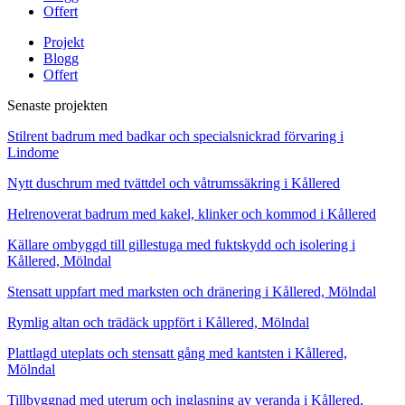
Offert
Projekt
Blogg
Offert
Senaste projekten
Stilrent badrum med badkar och specialsnickrad förvaring i
Lindome
Nytt duschrum med tvättdel och våtrumssäkring i Kållered
Helrenoverat badrum med kakel, klinker och kommod i Kållered
Källare ombyggd till gillestuga med fuktskydd och isolering i
Kållered, Mölndal
Stensatt uppfart med marksten och dränering i Kållered, Mölndal
Rymlig altan och trädäck uppfört i Kållered, Mölndal
Plattlagd uteplats och stensatt gång med kantsten i Kållered,
Mölndal
Tillbyggnad med uterum och inglasning av veranda i Kållered,