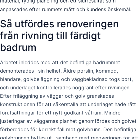
material, tydlig planering och ett slutresultat som
anpassades efter rummets mått och kundens önskemål.
Så utfördes renoveringen
från rivning till färdigt
badrum
Arbetet inleddes med att det befintliga badrummet
demonterades i sin helhet. Äldre porslin, kommod,
blandare, golvbeläggning och väggbeklädnad togs bort,
och underlaget kontrollerades noggrant efter rivningen.
Efter friläggning av väggar och golv granskades
konstruktionen för att säkerställa att underlaget hade rätt
förutsättningar för ett nytt godkänt våtrum. Mindre
justeringar av väggarnas planhet genomfördes och golvet
förbereddes för korrekt fall mot golvbrunn. Den befintliga
golvbrunnen byttes ut i samband med renoveringen för att