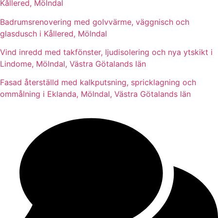
Kållered, Mölndal
Badrumsrenovering med golvvärme, väggnisch och
glasdusch i Kållered, Mölndal
Vind inredd med takfönster, ljudisolering och nya ytskikt i
Lindome, Mölndal, Västra Götalands län
Fasad återställd med kalkputsning, spricklagning och
ommålning i Eklanda, Mölndal, Västra Götalands län