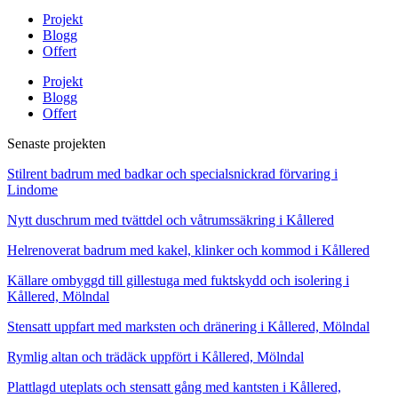
Projekt
Blogg
Offert
Projekt
Blogg
Offert
Senaste projekten
Stilrent badrum med badkar och specialsnickrad förvaring i
Lindome
Nytt duschrum med tvättdel och våtrumssäkring i Kållered
Helrenoverat badrum med kakel, klinker och kommod i Kållered
Källare ombyggd till gillestuga med fuktskydd och isolering i
Kållered, Mölndal
Stensatt uppfart med marksten och dränering i Kållered, Mölndal
Rymlig altan och trädäck uppfört i Kållered, Mölndal
Plattlagd uteplats och stensatt gång med kantsten i Kållered,