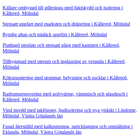
Källare ombyggd till gillestuga med fuktskydd och isolering i
Kållered, Mölndal
Stensatt uppfart med marksten och dränering i Kållered, Mölndal
Rymlig altan och trädäck uppfört i Kållered, Mölndal
Plattlagd uteplats och stensatt gång med kantsten i Kållered,
Mölndal
Tillbyggnad med uterum och inglasning av veranda i Kållered,
Mölndal
Köksmontering med stommar, belysning och socklar i Kållered,
Mölndal
Badrumsrenovering med golvvärme, väggnisch och glasdusch i
Kållered, Mölndal
Vind inredd med takfönster, ljudisolering och nya ytskikt i Lindome,
Mölndal, Västra Götalands län
Fasad återställd med kalkputsning, spricklagning och ommålning i
Eklanda, Mölndal, Västra Götalands län