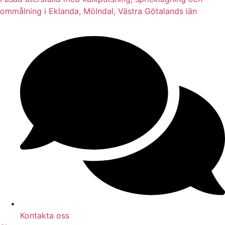
ommålning i Eklanda, Mölndal, Västra Götalands län
Kontakta oss